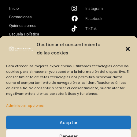
Inicio
Instagram
Formaciones
Facebook
Quiénes somos
TikTok
Escuela Holística
Contacto
Gestionar el consentimiento
de las cookies
Aprovecha esta oferta especial de lanzamiento y
reserva tu sesión de claridad
Para ofrecer las mejores experiencias, utilizamos tecnologías como las
cookies para almacenar y/o acceder a la información del dispositivo. El
consentimiento de estas tecnologías nos permitirá procesar datos
RESERVA TU SESIÓN
como el comportamiento de navegación o las identificaciones únicas
en este sitio. No consentir o retirar el consentimiento, puede afectar
negativamente a ciertas características y funciones.
Administrar opciones
Aceptar
Copyright 2026 © Salud Natural todos los derechos
reservados
Denegar