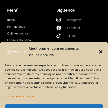
Menú
Síguenos
Inicio
Instagram
Formaciones
Facebook
Quiénes somos
TikTok
Escuela Holística
Contacto
Gestionar el consentimiento
de las cookies
Aprovecha esta oferta especial de lanzamiento y
reserva tu sesión de claridad
Para ofrecer las mejores experiencias, utilizamos tecnologías como las
cookies para almacenar y/o acceder a la información del dispositivo. El
consentimiento de estas tecnologías nos permitirá procesar datos
RESERVA TU SESIÓN
como el comportamiento de navegación o las identificaciones únicas
en este sitio. No consentir o retirar el consentimiento, puede afectar
negativamente a ciertas características y funciones.
Administrar opciones